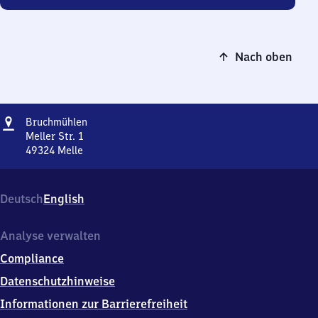
Nach oben
Adresse
Bruchmühlen
Bruchmühlen
Meller Str. 1
49324
Melle
Bruchmühlen,
Meller
Str.
Deutsch
English
1,
4
9
Analyse verwalten
3
Compliance
2
4
Datenschutzhinweise
Melle
Informationen zur Barrierefreiheit