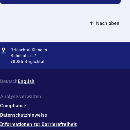
Nach oben
Adresse
Brigachtal
Brigachtal Klengen
Klengen
Bahnhofstr. 7
78086
Brigachtal
Brigachtal
Klengen,
Bahnhofstr.
Deutsch
English
7,
7
8
Analyse verwalten
0
Compliance
8
6
Datenschutzhinweise
Brigachtal
Informationen zur Barrierefreiheit