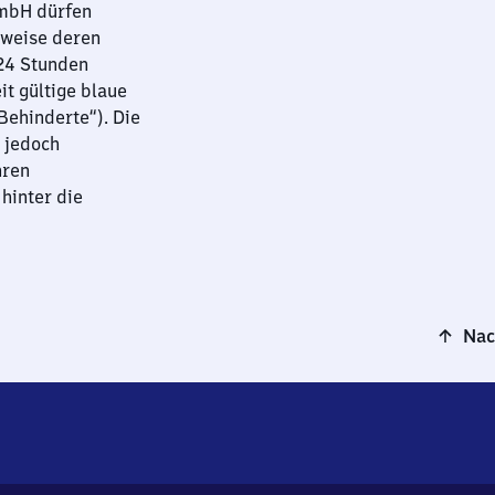
GmbH dürfen
sweise deren
 24 Stunden
it gültige blaue
ehinderte“). Die
 jedoch
hren
hinter die
Nac