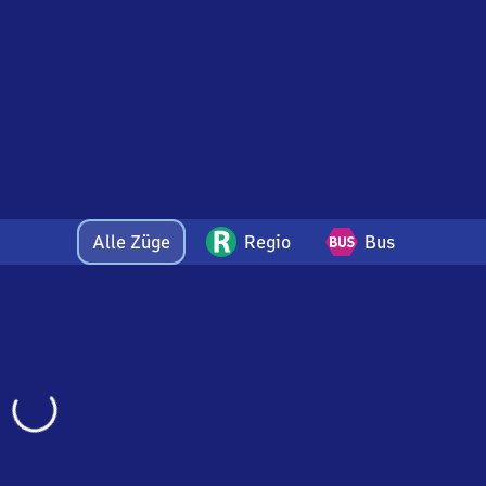
Alle Züge
Regio
Bus
Wird
geladen…