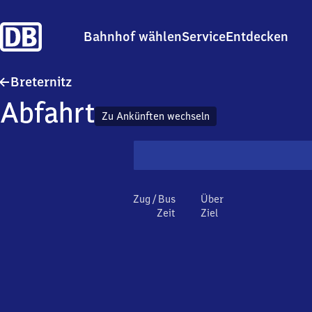
Bahnhof wählen
Service
Entdecken
Breternitz
Breternitz
Abfahrt
Zu Ankünften wechseln
Zug / Bus
Über
Zeit
Ziel