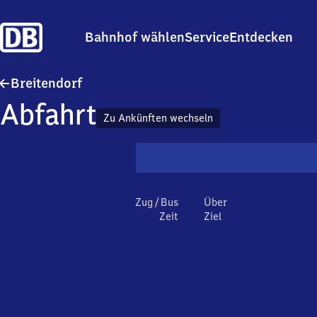
Bahnhof wählen
Service
Entdecken
Breitendorf
Breitendorf
Abfahrt
Zu Ankünften wechseln
Zug / Bus
Über
Zeit
Ziel