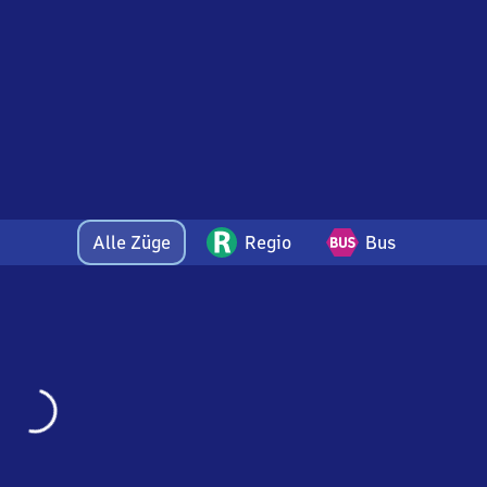
Alle Züge
Regio
Bus
Wird
geladen…