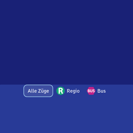
Alle Züge
Regio
Bus
Bei Fragen oder Feedback zu dieser Abfahrtstafel
wenden Sie sich gerne per E-Mail an