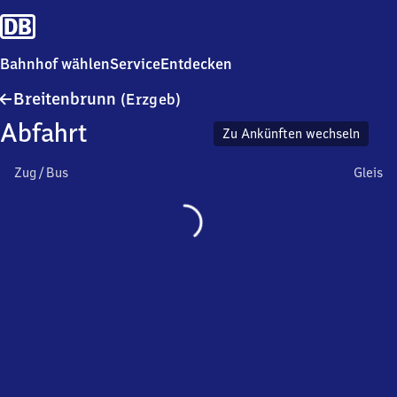
Bahnhof wählen
Service
Entdecken
Breitenbrunn
Breitenbrunn
(Erzgeb)
(Erzgebirge)
Abfahrt
Zu Ankünften wechseln
Zug / Bus
Gleis
Wird
geladen…