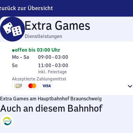
zurück zur Übersicht
Extra Games
Dienstleistungen
offen bis 03:00 Uhr
Montag
Von
Mo
–
Sa
09:00
–
03:00
bis
9
Sonntag
,
Von
So
11:00
–
03:00
Samstag
Uhr
inkl. Feiertage
11
inkl. Feiertage
bis
Akzeptierte Zahlungsmittel
Uhr
3
bis
Uhr
3
Extra Games am Hauptbahnhof Braunschweig
Uhr
Auch an diesem Bahnhof