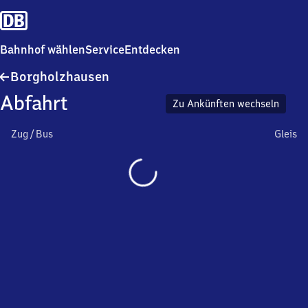
Bahnhof wählen
Service
Entdecken
Borgholzhausen
Borgholzhausen
Abfahrt
Zu Ankünften wechseln
Zug / Bus
Gleis
Wird
geladen…