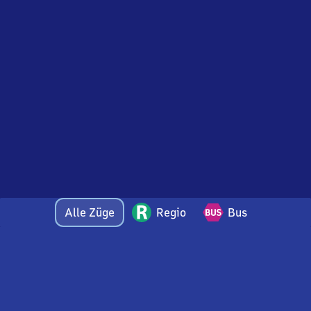
Alle Züge
Regio
Bus
Bei Fragen oder Feedback zu dieser Abfahrtstafel
wenden Sie sich gerne per E-Mail an