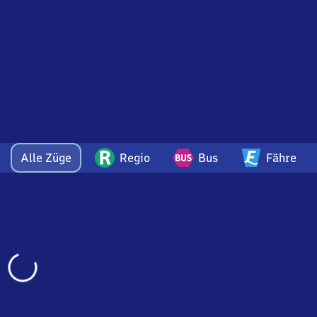
Alle Züge
Regio
Bus
Fähre
Wird
geladen…