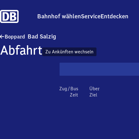
Bahnhof wählen
Service
Entdecken
Boppard-Ba​d Salzig
Bad Salzig
Boppard
Abfahrt
Zu Ankünften wechseln
Zug / Bus
Über
Zeit
Ziel