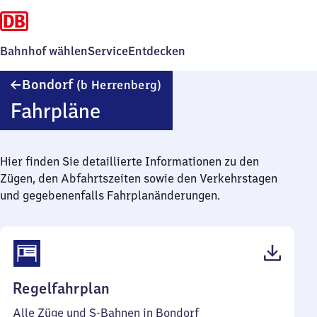
Bahnhof wählen
Service
Entdecken
Bondorf
Bondorf
(b Herrenberg)
(bei
Fahrpläne
Herrenberg)
Hier finden Sie detaillierte Informationen zu den
Zügen, den Abfahrtszeiten sowie den Verkehrstagen
und gegebenenfalls Fahrplanänderungen.
(PDF,
Regelfahrplan
53
Alle Züge und S-Bahnen in Bondorf