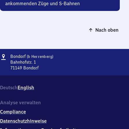
ankommenden Züge und S-Bahnen
Nach oben
Adresse
Bondorf
Bondorf
(b Herrenberg)
(bei
Bahnhofstr. 1
Herrenberg)
71149
Bondorf
Bondorf
(bei
Herrenberg),
Deutsch
English
Bahnhofstr.
1,
7
Analyse verwalten
1
Compliance
1
4
Datenschutzhinweise
9