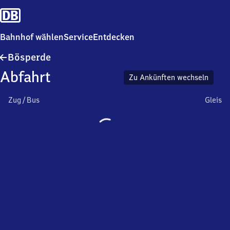
Bahnhof wählen
Service
Entdecken
Bösperde
Bösperde
Abfahrt
Zu Ankünften wechseln
Zug / Bus
Gleis
Wird
geladen…