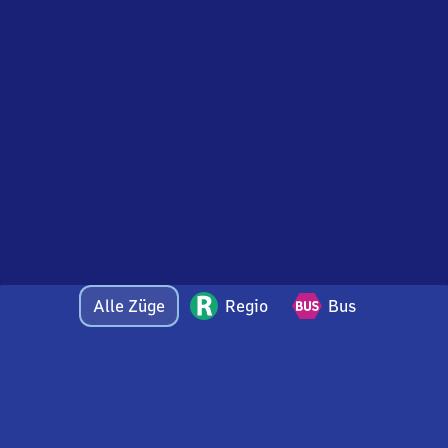
Alle Züge
Regio
Bus
Bei Fragen oder Feedback zu dieser Abfahrtstafel
wenden Sie sich gerne per E-Mail an