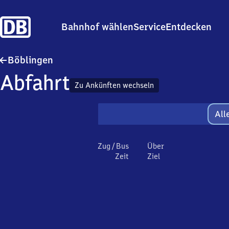
Bahnhof wählen
Service
Entdecken
Böblingen
Böblingen
Abfahrt
Zu Ankünften wechseln
All
Zug / Bus
Über
Zeit
Ziel