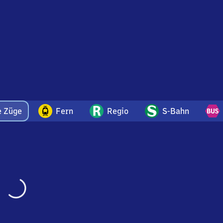
e Züge
Fern
Regio
S-Bahn
Wird
geladen…