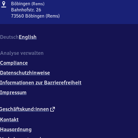
Adresse
Böbingen
Böbingen
(Rems)
(Rems)
Bahnhofstr. 26
73560
Böbingen (Rems)
Böbingen
(Rems),
Bahnhofstr.
Deutsch
English
26,
7
3
Analyse verwalten
5
Compliance
6
0
Datenschutzhinweise
Böbingen
Informationen zur Barrierefreiheit
(Rems)
Impressum
externer
Geschäftskund:innen
Link
Kontakt
Hausordnung