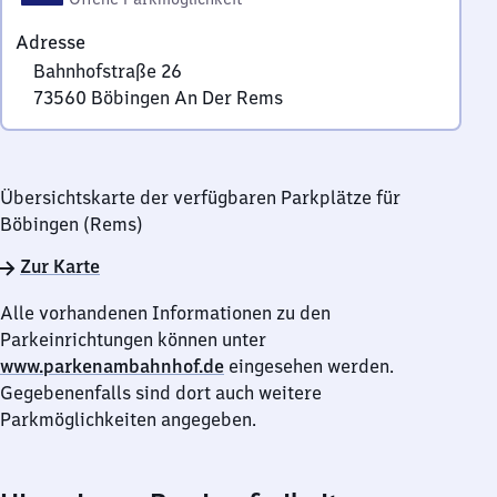
Adresse
Bahnhofstraße 26
73560
Böbingen An Der Rems
Bahnhofstraße
26,
7
Übersichtskarte der verfügbaren Parkplätze für
3
Böbingen (Rems)
5
6
Zur Karte
0
Böbingen
Alle vorhandenen Informationen zu den
An
Parkeinrichtungen können unter
Der
www.parkenambahnhof.de
eingesehen werden.
Rems
Gegebenenfalls sind dort auch weitere
Parkmöglichkeiten angegeben.