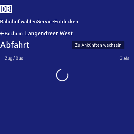
Bahnhof wählen
Service
Entdecken
Bochum-
Langendreer West
Bochum
Langendreer
Abfahrt
West
Zu Ankünften wechseln
Zug / Bus
Gleis
Wird
geladen…