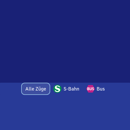
Alle Züge
S-Bahn
Bus
Bei Fragen oder Feedback zu dieser Abfahrtstafel
wenden Sie sich gerne per E-Mail an