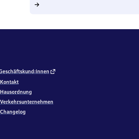
externer
Geschäftskund:innen
Link
Kontakt
Hausordnung
Verkehrsunternehmen
Changelog