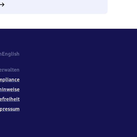
h
English
erwalten
mpliance
hinweise
efreiheit
pressum