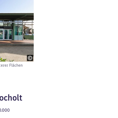
terer Flächen
ocholt
0.000