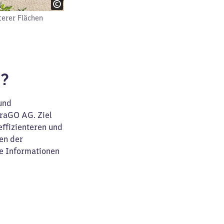
terer Flächen
f?
 und
raGO AG. Ziel
effizienteren und
en der
re Informationen