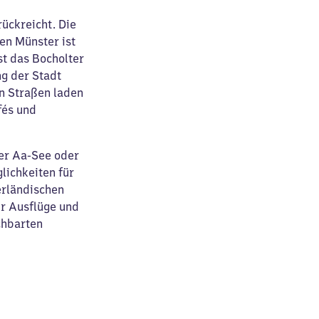
rückreicht. Die
en Münster ist
st das Bocholter
g der Stadt
n Straßen laden
fés und
er Aa-See oder
lichkeiten für
erländischen
ür Ausflüge und
chbarten