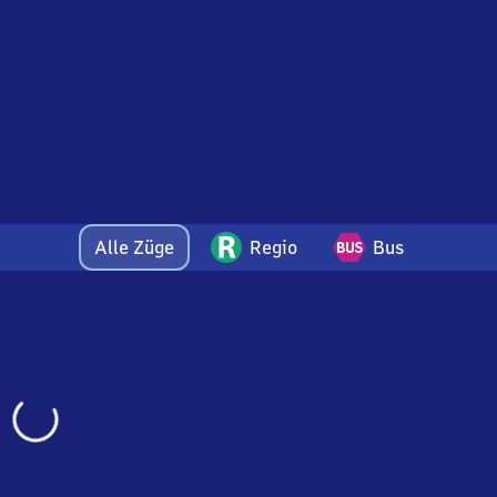
Alle Züge
Regio
Bus
Wird
geladen…