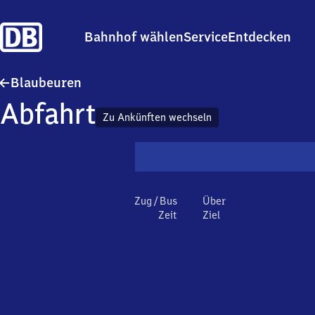
Bahnhof wählen
Service
Entdecken
Blaubeuren
Blaubeuren
Abfahrt
Zu Ankünften wechseln
Zug / Bus
Über
Zeit
Ziel