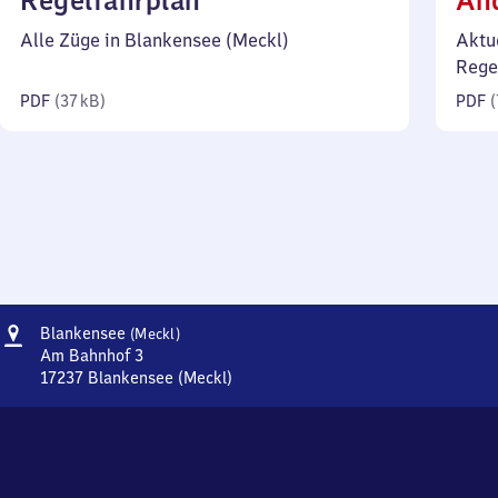
Regelfahrplan
Än
37
Alle Züge in Blankensee (Meckl)
Aktu
Kilobyte)
Rege
PDF
(
37 kB
)
PDF
(
Adresse
Blankensee
Blankensee
(Meckl)
(Mecklenburg)
Am Bahnhof 3
17237
Blankensee (Meckl)
Blankensee
(Mecklenburg),
Am
Bahnhof
3,