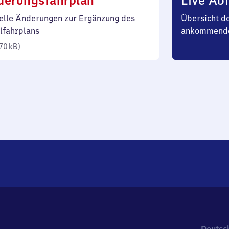
derungsfahrplan
Live Abf
70
elle Änderungen zur Ergänzung des
Übersicht d
Kilobyte)
lfahrplans
ankommend
70 kB
)