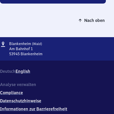
Nach oben
Adresse
Blankenheim
Blankenheim
(Wald)
(Wald)
Am Bahnhof 1
53945
Blankenheim
Blankenheim
(Wald),
Am
Deutsch
English
Bahnhof
1,
5
Analyse verwalten
3
Compliance
9
4
Datenschutzhinweise
5
Informationen zur Barrierefreiheit
Blankenheim