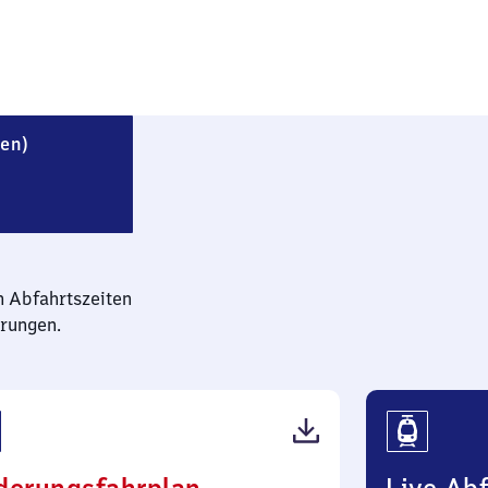
Blankenheim (Kreis Sangerhausen)
sen)
n Abfahrtszeiten
rungen.
(PDF,