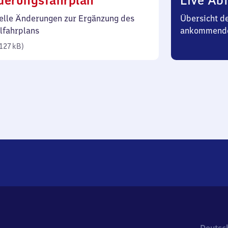
derungsfahrplan
Live Abf
127
elle Änderungen zur Ergänzung des
Übersicht d
Kilobyte)
lfahrplans
ankommend
127 kB
)