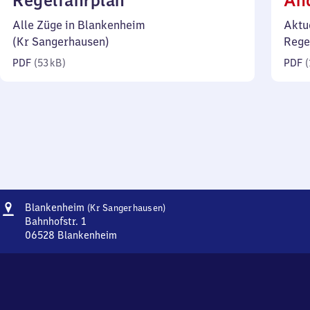
Regelfahrplan
Än
53
Alle Züge in Blankenheim
Aktu
Kilobyte)
(Kr Sangerhausen)
Rege
PDF
(
53 kB
)
PDF
(
Adresse
Blankenheim
Blankenheim
(Kr Sangerhausen)
(Kreis
Bahnhofstr. 1
Sangerhausen)
06528
Blankenheim
Blankenheim
(Kreis
Sangerhausen),
Bahnhofstr.
1,