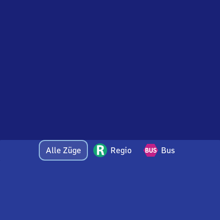
Alle Züge
Regio
Bus
Bei Fragen oder Feedback zu dieser Abfahrtstafel
wenden Sie sich gerne per E-Mail an