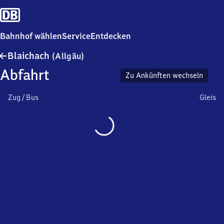
Bahnhof wählen
Service
Entdecken
Blaichach
Blaichach
(Allgäu)
(Allgäu)
Abfahrt
Zu Ankünften wechseln
Zug / Bus
Gleis
Wird
geladen…