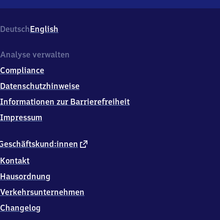
Bienenmühle,
Bahnhofstr.
1,
Deutsch
English
0
9
6
Analyse verwalten
2
Compliance
3
Bienenmühle
Datenschutzhinweise
Informationen zur Barrierefreiheit
Impressum
externer
Geschäftskund:innen
Link
Kontakt
Hausordnung
Verkehrsunternehmen
Changelog