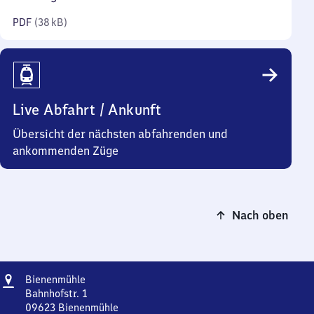
Kilobyte)
PDF
(
38 kB
)
Live Abfahrt / Ankunft
Übersicht der nächsten abfahrenden und
ankommenden Züge
Nach oben
Adresse
Bienenmühle
Bienenmühle
Bahnhofstr. 1
09623
Bienenmühle