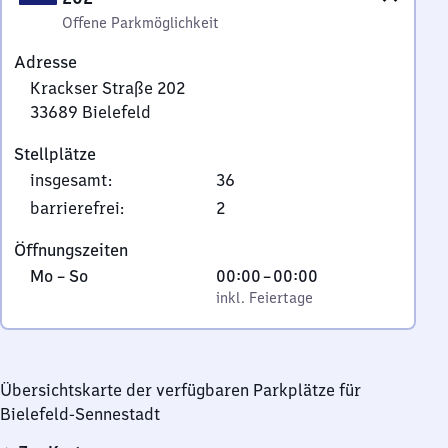
Offene Parkmöglichkeit
Adresse
Krackser Straße 202
33689
Bielefeld
Krackser
Stellplätze
Straße
insgesamt
:
36
202,
3
barrierefrei
:
2
3
Öffnungszeiten
6
Montag
,
Von
Mo
–
So
00:00
–
00:00
8
bis
inkl. Feiertage
0
inkl. Feiertage
9
Sonntag
Uhr
Bielefeld
bis
0
Übersichtskarte der verfügbaren Parkplätze für
Uhr
Bielefeld-Sennestadt