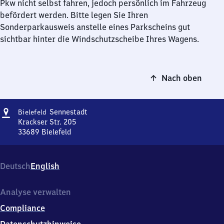
Pkw nicht selbst fahren, jedoch persönlich im Fahrzeug
befördert werden. Bitte legen Sie Ihren
Sonderparkausweis anstelle eines Parkscheins gut
sichtbar hinter die Windschutzscheibe Ihres Wagens.
Nach oben
Adresse
Bielefeld-
Sennestadt
Bielefeld
Sennestadt
Krackser Str. 205
33689
Bielefeld
Bielefeld-
Sennestadt,
Krackser
Deutsch
English
Str.
205,
3
Analyse verwalten
3
Compliance
6
8