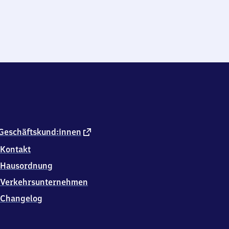
externer
Geschäftskund:innen
Link
Kontakt
Hausordnung
Verkehrsunternehmen
Changelog