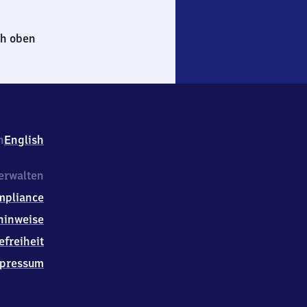
h oben
h
English
erwalten
mpliance
hinweise
efreiheit
pressum