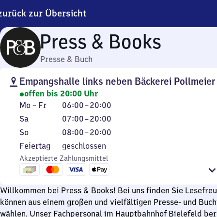
zurück zur Übersicht
Press & Books
Presse & Buch
Empangshalle links neben Bäckerei Pollmeier
offen bis 20:00 Uhr
Montag
Von
Mo
–
Fr
06:00
–
20:00
bis
6
Samstag
Von
Sa
07:00
–
20:00
Freitag
Uhr
7
Sonntag
Von
So
08:00
–
20:00
bis
Uhr
8
Feiertag
Feiertag
geschlossen
20
bis
Uhr
Akzeptierte Zahlungsmittel
Uhr
20
bis
Uhr
20
Uhr
Willkommen bei Press & Books! Bei uns finden Sie Lesefreu
können aus einem großen und vielfältigen Presse- und Buch
wählen. Unser Fachpersonal im Hauptbahnhof Bielefeld berä