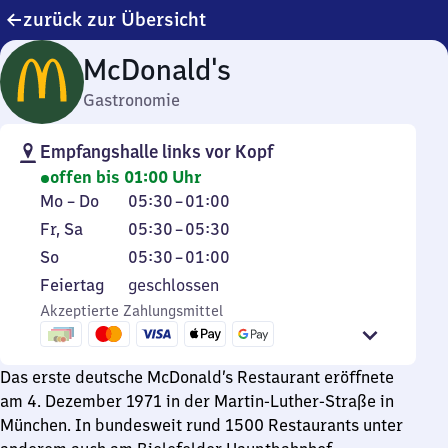
zurück zur Übersicht
McDonald's
Gastronomie
Empfangshalle links vor Kopf
offen bis 01:00 Uhr
Montag
Von
Mo
–
Do
05:30
–
01:00
bis
5
Freitag
Von
Fr
,
Sa
05:30
–
05:30
Donnerstag
Uhr
und
5
Sonntag
Von
So
05:30
–
01:00
30
Samstag
Uhr
5
Feiertag
Feiertag
geschlossen
bis
30
Uhr
Akzeptierte Zahlungsmittel
1
bis
30
Uhr
5
bis
Uhr
1
Das erste deutsche McDonald’s Restaurant eröffnete
30
Uhr
am 4. Dezember 1971 in der Martin-Luther-Straße in
München. In bundesweit rund 1500 Restaurants unter