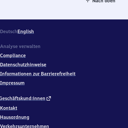
Nach oben
Deutsch
English
Analyse verwalten
Compliance
Datenschutzhinweise
Informationen zur Barrierefreiheit
Impressum
externer
Geschäftskund:innen
Link
Kontakt
Hausordnung
Verkehrsunternehmen