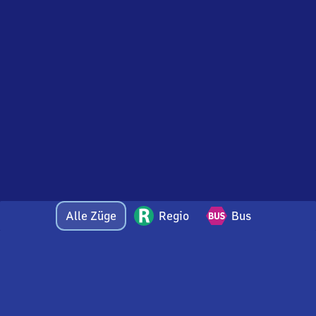
Alle Züge
Regio
Bus
Bei Fragen oder Feedback zu dieser Abfahrtstafel
wenden Sie sich gerne per E-Mail an