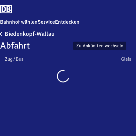
Bahnhof wählen
Service
Entdecken
Biedenkopf-
Biedenkopf-Wallau
Wallau
Abfahrt
Zu Ankünften wechseln
Zug / Bus
Gleis
Wird
geladen…