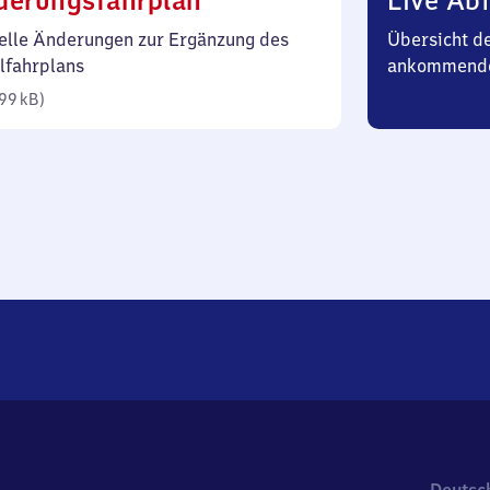
derungsfahrplan
Live Abf
99
elle Änderungen zur Ergänzung des
Übersicht d
Kilobyte)
lfahrplans
ankommend
99 kB
)