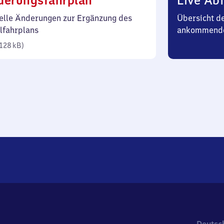
derungsfahrplan
Live Abf
128
elle Änderungen zur Ergänzung des
Übersicht d
Kilobyte)
lfahrplans
ankommend
128 kB
)