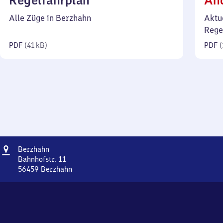
Regelfahrplan
Än
41
Alle Züge in Berzhahn
Aktu
Kilobyte)
Rege
PDF
(
41 kB
)
PDF
(
Adresse
Berzhahn
Berzhahn
Bahnhofstr. 11
56459
Berzhahn
Berzhahn,
Bahnhofstr.
11,
5
6