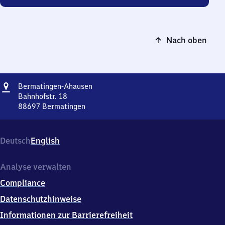
Nach oben
Adresse
Bermatingen-
Bermatingen-Ahausen
Ahausen
Bahnhofstr. 18
88697
Bermatingen
Bermatingen-
Ahausen,
Bahnhofstr.
Deutsch
English
18,
8
8
Analyse verwalten
6
Compliance
9
7
Datenschutzhinweise
Bermatingen
Informationen zur Barrierefreiheit