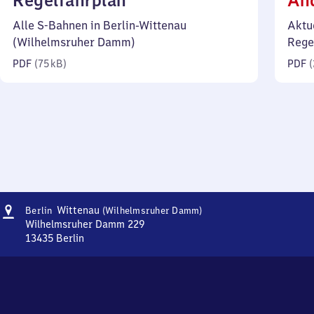
Regelfahrplan
Än
75
Alle S-Bahnen in Berlin-Wittenau
Aktu
Kilobyte)
(Wilhelmsruher Damm)
Rege
PDF
(
75 kB
)
PDF
(
Adresse
Berlin-
Wittenau
Berlin
(Wilhelmsruher Damm)
Wittenau
Wilhelmsruher Damm 229
(Wilhelmsruher
13435
Berlin
Berlin-
Damm)
Wittenau
(Wilhelmsruher
Damm),
Wilhelmsruher