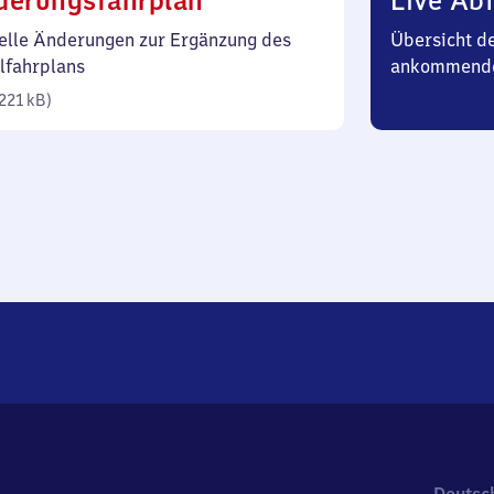
derungsfahrplan
Live Abf
221
elle Änderungen zur Ergänzung des
Übersicht d
Kilobyte)
lfahrplans
ankommende
221 kB
)