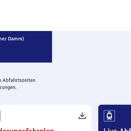
Berlin-Wittenau (Wilhelmsruher Damm)
her Damm)
n Abfahrtszeiten
rungen.
(PDF,