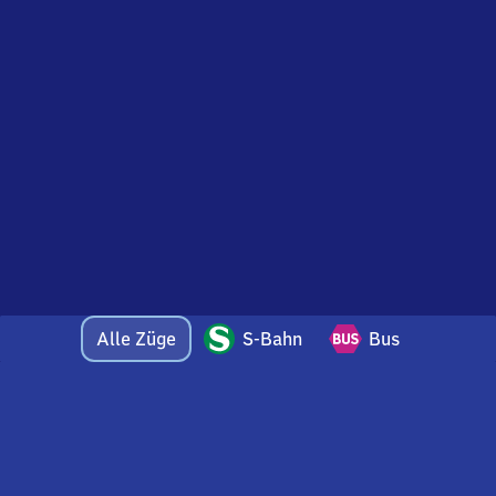
Alle Züge
S-Bahn
Bus
Bei Fragen oder Feedback zu dieser Abfahrtstafel
wenden Sie sich gerne per E-Mail an