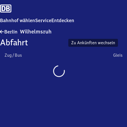
Bahnhof wählen
Service
Entdecken
Berlin-
Wilhelmsruh
Berlin
Wilhelmsruh
Abfahrt
Zu Ankünften wechseln
Zug / Bus
Gleis
Wird
geladen…