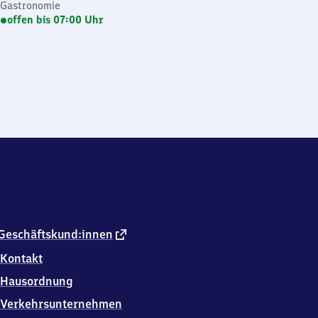
Gastronomie
offen bis 07:00 Uhr
externer
Geschäftskund:innen
Link
Kontakt
Hausordnung
Verkehrsunternehmen