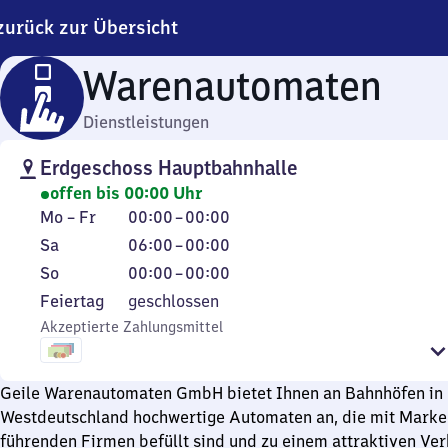
zurück zur Übersicht
Warenautomaten
Dienstleistungen
Erdgeschoss Hauptbahnhalle
offen bis 00:00 Uhr
Montag
Von
Mo
–
Fr
00:00
–
00:00
bis
0
Samstag
Von
Sa
06:00
–
00:00
Freitag
Uhr
6
Sonntag
Von
So
00:00
–
00:00
bis
Uhr
0
Feiertag
Feiertag
geschlossen
0
bis
Uhr
Akzeptierte Zahlungsmittel
Uhr
0
bis
Uhr
0
Uhr
Geile Warenautomaten GmbH bietet Ihnen an Bahnhöfen in 
Westdeutschland hochwertige Automaten an, die mit Mark
führenden Firmen befüllt sind und zu einem attraktiven Ve