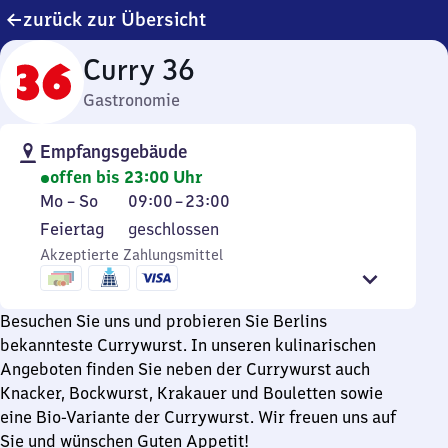
zurück zur Übersicht
Curry 36
Gastronomie
Empfangsgebäude
offen bis 23:00 Uhr
Montag
Von
Mo
–
So
09:00
–
23:00
bis
9
Feiertag
Feiertag
geschlossen
Sonntag
Uhr
Akzeptierte Zahlungsmittel
bis
23
Uhr
Besuchen Sie uns und probieren Sie Berlins
bekannteste Currywurst. In unseren kulinarischen
Angeboten finden Sie neben der Currywurst auch
Knacker, Bockwurst, Krakauer und Bouletten sowie
eine Bio-Variante der Currywurst. Wir freuen uns auf
Sie und wünschen Guten Appetit!