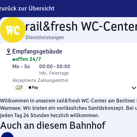
zurück zur Übersicht
rail&fresh WC-Cente
Dienstleistungen
Empfangsgebäude
offen 24/7
Montag
,
Von
Mo
–
So
00:00
–
00:00
bis
inkl. Feiertage
0
inkl. Feiertage
Sonntag
Akzeptierte Zahlungsmittel
Uhr
bis
0
Willkommen in unserem rail&fresh WC-Center am Berliner
Uhr
Wannsee. Wir bieten ein verlässliches Sanitärkonzept. Bei u
jeden Tag 24 Stunden herzlich willkommen.
Auch an diesem Bahnhof