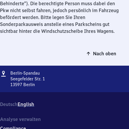
Behinderte“). Die berechtigte Person muss dabei den
Pkw nicht selbst fahren, jedoch persönlich im Fahrzeug
befördert werden. Bitte legen Sie Ihren
Sonderparkausweis anstelle eines Parkscheins gut
sichtbar hinter die Windschutzscheibe Ihres Wagens.
Nach oben
Adresse
Berlin-
Berlin-Spandau
Spandau
Seegefelder Str. 1
13597
Berlin
Berlin-
Spandau,
Seegefelder
Deutsch
English
Str.
1,
1
Analyse verwalten
3
Compliance