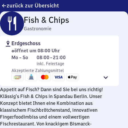
zurück zur Übersicht
Fish & Chips
Gastronomie
Erdgeschoss
öffnet um 08:00 Uhr
Montag
,
Von
Mo
–
So
08:00
–
21:00
bis
inkl. Feiertage
8
inkl. Feiertage
Sonntag
Akzeptierte Zahlungsmittel
Uhr
bis
21
Appetit auf Fisch? Dann sind Sie bei uns richtig!
Uhr
Klässig's Fish & Chips in Spandau Berlin. Unser
Konzept bietet Ihnen eine Kombination aus
klassischem Fischbrötchenstand, innovativen
Fingerfoodimbiss und einem vollwertigen
Fischrestaurant. Von knackigem Bismarck-