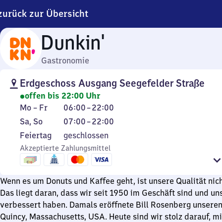
zurück zur Übersicht
Dunkin'
Gastronomie
Erdgeschoss Ausgang Seegefelder Straße
offen bis 22:00 Uhr
Montag
Von
Mo
–
Fr
06:00
–
22:00
bis
6
Samstag
Von
Sa
,
So
07:00
–
22:00
Freitag
Uhr
und
7
Feiertag
Feiertag
geschlossen
bis
Sonntag
Uhr
Akzeptierte Zahlungsmittel
22
bis
Uhr
22
Uhr
Wenn es um Donuts und Kaffee geht, ist unsere Qualität nich
Das liegt daran, dass wir seit 1950 im Geschäft sind und uns
verbessert haben. Damals eröffnete Bill Rosenberg unseren
Quincy, Massachusetts, USA. Heute sind wir stolz darauf, m