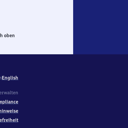
h oben
h
English
erwalten
mpliance
hinweise
efreiheit