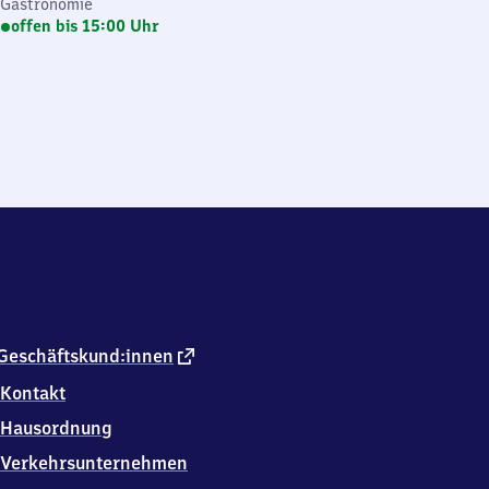
Gastronomie
offen bis 15:00 Uhr
externer
Geschäftskund:innen
Link
Kontakt
Hausordnung
Verkehrsunternehmen