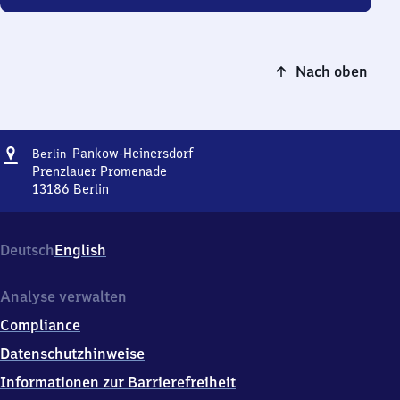
Nach oben
Adresse
Berlin-
Pankow-Heinersdorf
Berlin
Pankow-
Prenzlauer Promenade
Heinersdorf
13186
Berlin
Berlin-
Pankow-
Heinersdorf,
Deutsch
English
Prenzlauer
Promenade,
1
Analyse verwalten
3
Compliance
1
8
Datenschutzhinweise
6
Informationen zur Barrierefreiheit
Berlin