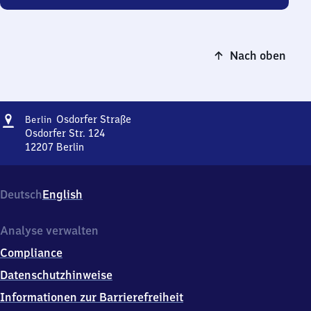
Nach oben
Adresse
Berlin
Osdorfer Straße
Berlin
Osdorfer
Osdorfer Str. 124
Straße
12207
Berlin
Berlin
Osdorfer
Straße,
Deutsch
English
Osdorfer
Str.
124,
Analyse verwalten
1
Compliance
2
2
Datenschutzhinweise
0
Informationen zur Barrierefreiheit
7