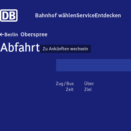
Bahnhof wählen
Service
Entdecken
Berlin Oberspree
Oberspree
Berlin
Abfahrt
Zu Ankünften wechseln
Zug / Bus
Über
Zeit
Ziel