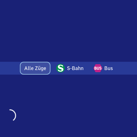
Alle Züge
S-Bahn
Bus
Wird
geladen…