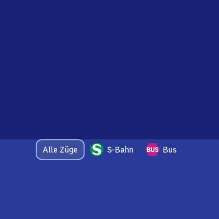
Alle Züge
S-Bahn
Bus
Bei Fragen oder Feedback zu dieser Abfahrtstafel
wenden Sie sich gerne per E-Mail an