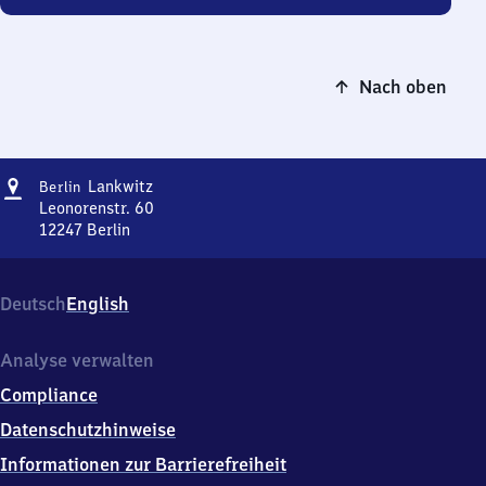
Nach oben
Adresse
Berlin-
Lankwitz
Berlin
Lankwitz
Leonorenstr. 60
12247
Berlin
Berlin-
Lankwitz,
Leonorenstr.
Deutsch
English
60,
1
2
Analyse verwalten
2
Compliance
4
7
Datenschutzhinweise
Berlin
Informationen zur Barrierefreiheit