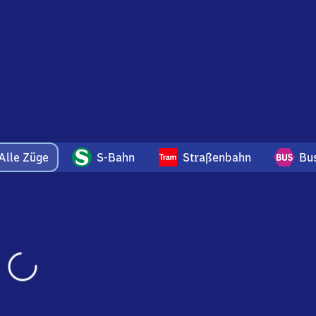
Alle Züge
S-Bahn
Straßenbahn
Bu
Wird
geladen…