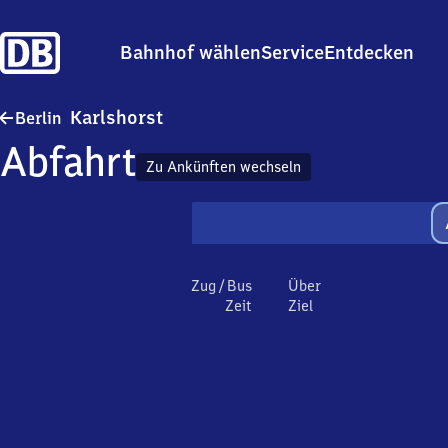
Bahnhof wählen
Service
Entdecken
Berlin-Karlshorst
Karlshorst
Berlin
Abfahrt
Zu Ankünften wechseln
Zug / Bus
Über
Zeit
Ziel