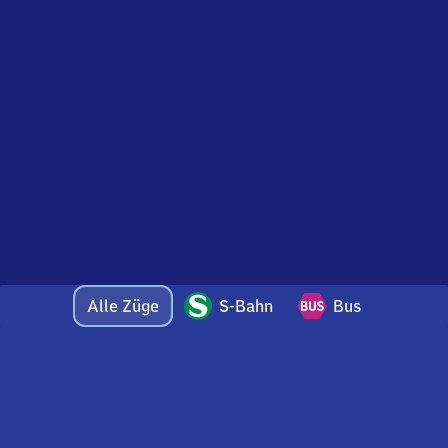
Alle Züge
S-Bahn
Bus
Bei Fragen oder Feedback zu dieser Abfahrtstafel
wenden Sie sich gerne per E-Mail an