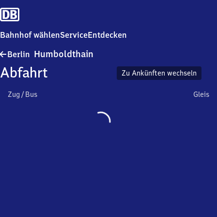
Bahnhof wählen
Service
Entdecken
Berlin
Humboldthain
Berlin
Humboldthain
Abfahrt
Zu Ankünften wechseln
Zug / Bus
Gleis
Wird
geladen…