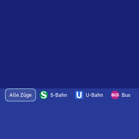
Alle Züge
S-Bahn
U-Bahn
Bus
Bei Fragen oder Feedback zu dieser Abfahrtstafel
wenden Sie sich gerne per E-Mail an