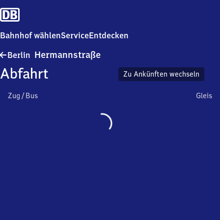
Bahnhof wählen
Service
Entdecken
Berlin
Hermannstraße
Berlin
Hermannstraße
Abfahrt
Zu Ankünften wechseln
Zug / Bus
Gleis
Wird
geladen…