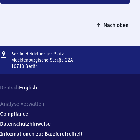
Nach oben
Adresse
Berlin
Heidelberger Platz
Berlin
Heidelberger
Mecklenburgische Straße 22A
Platz
10713
Berlin
Berlin
Heidelberger
Platz,
Deutsch
English
Mecklenburgische
Straße
22A,
Analyse verwalten
1
Compliance
0
7
Datenschutzhinweise
1
Informationen zur Barrierefreiheit
3