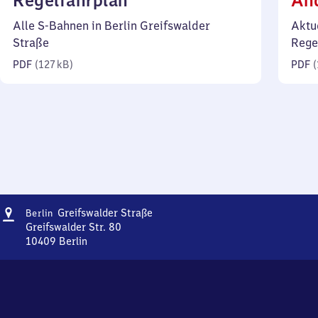
Regelfahrplan
Än
127
Alle S-Bahnen in Berlin Greifswalder
Aktu
Kilobyte)
Straße
Rege
PDF
(
127 kB
)
PDF
(
Adresse
Berlin
Greifswalder Straße
Berlin
Greifswalder
Greifswalder Str. 80
Straße
10409
Berlin
Berlin
Greifswalder
Straße,
Greifswalder
Str.