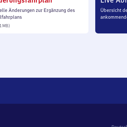
derungsfahrplan
Live Abf
1 Megabyte)
elle Änderungen zur Ergänzung des
Übersicht d
lfahrplans
ankommende
1 MB
)