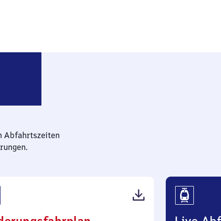
erlin Greifswalder Straße
n Abfahrtszeiten
rungen.
(PDF,