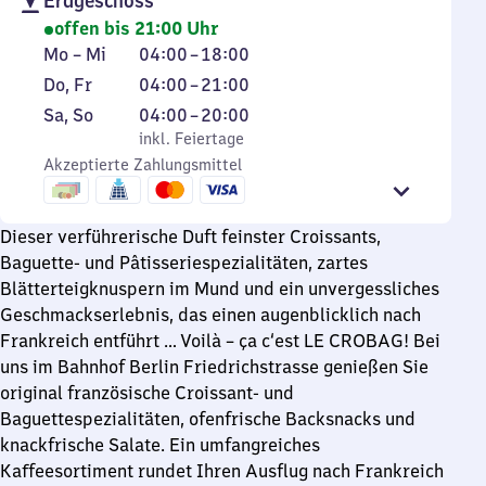
Erdgeschoss
offen bis 21:00 Uhr
Montag
Von
Mo
–
Mi
04:00
–
18:00
bis
4
Donnerstag
Von
Do
,
Fr
04:00
–
21:00
Mittwoch
Uhr
und
4
Samstag
,
Von
Sa
,
So
04:00
–
20:00
bis
Freitag
Uhr
und
inkl. Feiertage
4
inkl. Feiertage
18
bis
Sonntag
Akzeptierte Zahlungsmittel
Uhr
Uhr
21
bis
Uhr
20
Dieser verführerische Duft feinster Croissants,
Uhr
Baguette- und Pâtisseriespezialitäten, zartes
Blätterteigknuspern im Mund und ein unvergessliches
Geschmackserlebnis, das einen augenblicklich nach
Frankreich entführt … Voilà – ça c‘est LE CROBAG! Bei
uns im Bahnhof Berlin Friedrichstrasse genießen Sie
original französische Croissant- und
Baguettespezialitäten, ofenfrische Backsnacks und
knackfrische Salate. Ein umfangreiches
Kaffeesortiment rundet Ihren Ausflug nach Frankreich