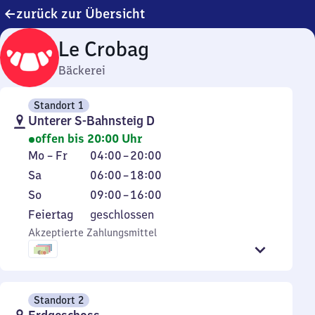
zurück zur Übersicht
Le Crobag
Bäckerei
Standort 1
Unterer S-Bahnsteig D
offen bis 20:00 Uhr
Montag
Von
Mo
–
Fr
04:00
–
20:00
bis
4
Samstag
Von
Sa
06:00
–
18:00
Freitag
Uhr
6
Sonntag
Von
So
09:00
–
16:00
bis
Uhr
9
Feiertag
Feiertag
geschlossen
20
bis
Uhr
Akzeptierte Zahlungsmittel
Uhr
18
bis
Uhr
16
Uhr
Standort 2