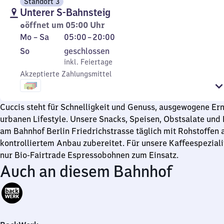
Standort 3
Unterer S-Bahnsteig
öffnet um 05:00 Uhr
Montag
Von
Mo
–
Sa
05:00
–
20:00
bis
5
Sonntag
,
So
geschlossen
Samstag
Uhr
inkl. Feiertage
inkl. Feiertage
bis
Akzeptierte Zahlungsmittel
20
Uhr
Cuccis steht für Schnelligkeit und Genuss, ausgewogene Er
urbanen Lifestyle. Unsere Snacks, Speisen, Obstsalate und
am Bahnhof Berlin Friedrichstrasse täglich mit Rohstoffen 
kontrolliertem Anbau zubereitet. Für unsere Kaffeespezia
nur Bio-Fairtrade Espressobohnen zum Einsatz.
Auch an diesem Bahnhof