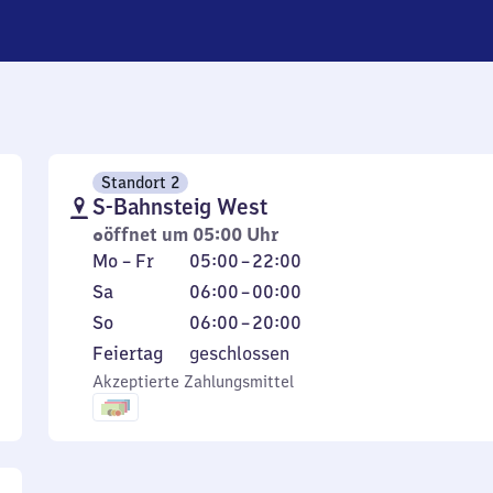
Standort 2
S-Bahnsteig West
öffnet um 05:00 Uhr
Montag
Von
Mo
–
Fr
05:00
–
22:00
bis
5
Samstag
Von
Sa
06:00
–
00:00
Freitag
Uhr
6
Sonntag
Von
So
06:00
–
20:00
bis
Uhr
6
Feiertag
Feiertag
geschlossen
22
bis
Uhr
Akzeptierte Zahlungsmittel
Uhr
0
bis
Uhr
20
Uhr