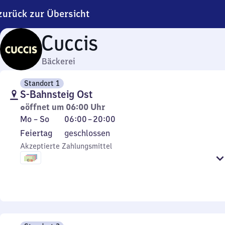
zurück zur Übersicht
Cuccis
Bäckerei
Standort 1
S-Bahnsteig Ost
öffnet um 06:00 Uhr
Montag
Von
Mo
–
So
06:00
–
20:00
bis
6
Feiertag
Feiertag
geschlossen
Sonntag
Uhr
Akzeptierte Zahlungsmittel
bis
20
Uhr