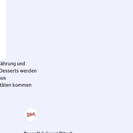
nährung und
 Desserts werden
aus
litäten kommen