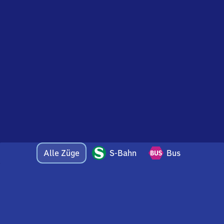
Alle Züge
S-Bahn
Bus
Bei Fragen oder Feedback zu dieser Abfahrtstafel
wenden Sie sich gerne per E-Mail an