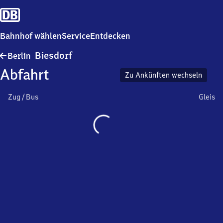
Bahnhof wählen
Service
Entdecken
Berlin-
Biesdorf
Berlin
Biesdorf
Abfahrt
Zu Ankünften wechseln
Zug / Bus
Gleis
Wird
geladen…