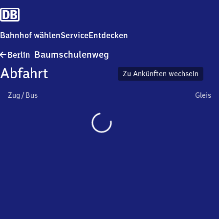
Bahnhof wählen
Service
Entdecken
Berlin-
Baumschulenweg
Berlin
Baumschulenweg
Abfahrt
Zu Ankünften wechseln
Zug / Bus
Gleis
Wird
geladen…