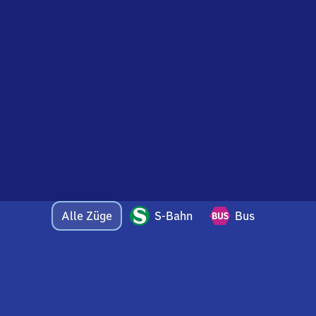
Alle Züge
S-Bahn
Bus
Bei Fragen oder Feedback zu dieser Abfahrtstafel
wenden Sie sich gerne per E-Mail an